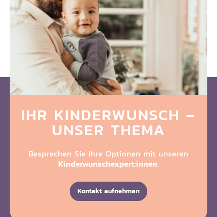
IHR KINDERWUNSCH
–
UNSER THEMA
Besprechen Sie Ihre Optionen mit unseren
Kinderwunschexpert:innen
.
Kontakt aufnehmen