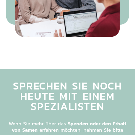
SPRECHEN SIE NOCH
HEUTE
MIT EINEM
SPEZIALISTEN
Wenn Sie mehr über das
Spenden oder den Erhalt
von Samen
erfahren möchten, nehmen Sie bitte